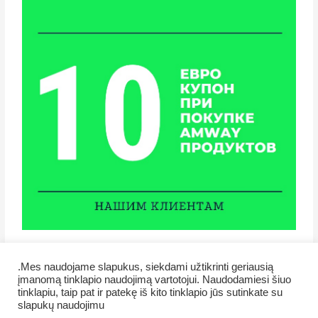
.Mes naudojame slapukus, siekdami užtikrinti geriausią
įmanomą tinklapio naudojimą vartotojui. Naudodamiesi šiuo
tinklapiu, taip pat ir patekę iš kito tinklapio jūs sutinkate su
slapukų naudojimu
Copyright © 2026 Veiklus.lt