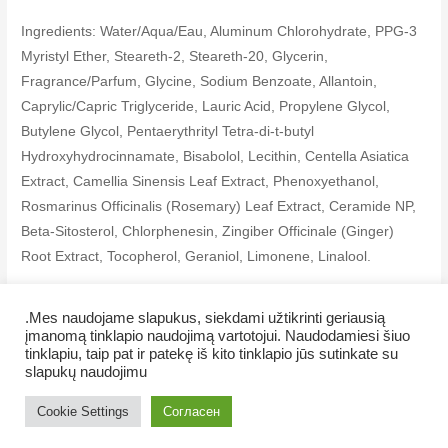
Ingredients: Water/Aqua/Eau, Aluminum Chlorohydrate, PPG-3
Myristyl Ether, Steareth-2, Steareth-20, Glycerin,
Fragrance/Parfum, Glycine, Sodium Benzoate, Allantoin,
Caprylic/Capric Triglyceride, Lauric Acid, Propylene Glycol,
Butylene Glycol, Pentaerythrityl Tetra-di-t-butyl
Hydroxyhydrocinnamate, Bisabolol, Lecithin, Centella Asiatica
Extract, Camellia Sinensis Leaf Extract, Phenoxyethanol,
Rosmarinus Officinalis (Rosemary) Leaf Extract, Ceramide NP,
Beta-Sitosterol, Chlorphenesin, Zingiber Officinale (Ginger)
Root Extract, Tocopherol, Geraniol, Limonene, Linalool.
.Mes naudojame slapukus, siekdami užtikrinti geriausią
įmanomą tinklapio naudojimą vartotojui. Naudodamiesi šiuo
tinklapiu, taip pat ir patekę iš kito tinklapio jūs sutinkate su
slapukų naudojimu
Copyright © 2026 Veiklus.lt
Cookie Settings
Согласен
Как купить
Контакты