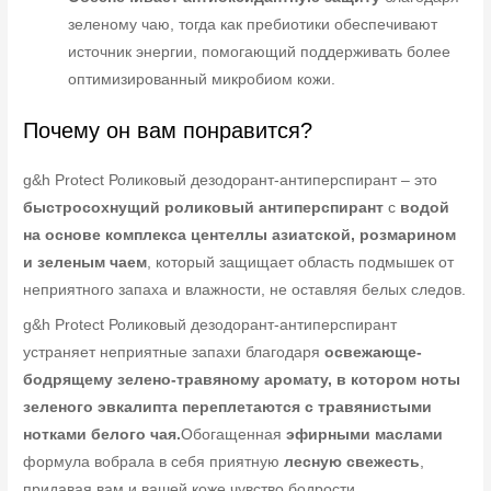
зеленому чаю, тогда как пребиотики обеспечивают
источник энергии, помогающий поддерживать более
оптимизированный микробиом кожи.
Почему он вам понравится?
g&h Protect Роликовый дезодорант-антиперспирант – это
быстросохнущий роликовый антиперспирант
с
водой
на основе комплекса центеллы азиатской, розмарином
и зеленым чаем
, который защищает область подмышек от
неприятного запаха и влажности, не оставляя белых следов.
g&h Protect Роликовый дезодорант-антиперспирант
устраняет неприятные запахи благодаря
освежающе-
бодрящему зелено-травяному аромату, в котором ноты
зеленого эвкалипта переплетаются с травянистыми
нотками белого чая.
Обогащенная
эфирными маслами
формула вобрала в себя приятную
лесную свежесть
,
придавая вам и вашей коже чувство бодрости,