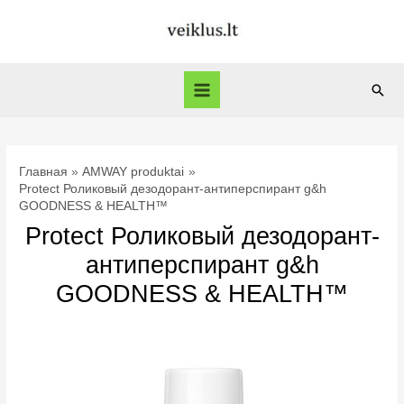
Перейти
к
содержимому
Пои
Main
Menu
Главная
AMWAY produktai
Protect Роликовый дезодорант-антиперспирант g&h
GOODNESS & HEALTH™
Protect Роликовый дезодорант-
антиперспирант g&h
GOODNESS & HEALTH™