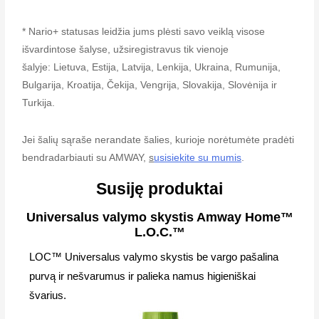
* Nario+ statusas leidžia jums plėsti savo veiklą visose
išvardintose šalyse, užsiregistravus tik vienoje
šalyje: Lietuva, Estija, Latvija, Lenkija, Ukraina, Rumunija,
Bulgarija, Kroatija, Čekija, Vengrija, Slovakija, Slovėnija ir
Turkija.
Jei šalių sąraše nerandate šalies, kurioje norėtumėte pradėti
bendradarbiauti su AMWAY,
s
usisiekite su mumis
.
Susiję produktai
Universalus valymo skystis Amway Home™
L.O.C.™
LOC™ Universalus valymo skystis be vargo pašalina
purvą ir nešvarumus ir palieka namus higieniškai
švarius.