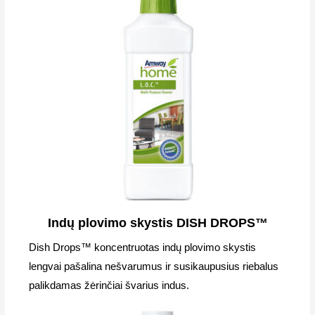
Indų plovimo skystis DISH DROPS™
Dish Drops™ koncentruotas indų plovimo skystis
lengvai pašalina nešvarumus ir susikaupusius riebalus
palikdamas žėrinčiai švarius indus.