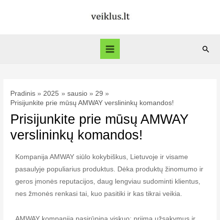
Pradinis
2025
sausio
29
Prisijunkite prie mūsų AMWAY verslininkų komandos!
Prisijunkite prie mūsų AMWAY
verslininkų komandos!
Kompanija AMWAY siūlo kokybiškus, Lietuvoje ir visame
pasaulyje populiarius produktus. Dėka produktų žinomumo ir
geros įmonės reputacijos, daug lengviau sudominti klientus,
nes žmonės renkasi tai, kuo pasitiki ir kas tikrai veikia.
AMWAY kompanija pasirūpina viskuo: priima užsakymus ir