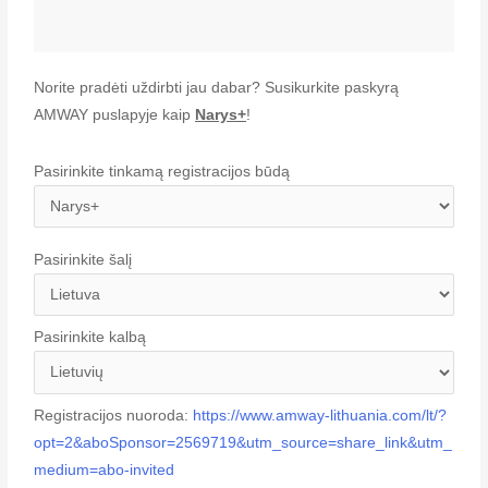
Norite pradėti uždirbti jau dabar? Susikurkite paskyrą
AMWAY puslapyje kaip
Narys+
!
Pasirinkite tinkamą registracijos būdą
Pasirinkite šalį
Pasirinkite kalbą
Registracijos nuoroda:
https://www.amway-lithuania.com/lt/?
opt=2&aboSponsor=2569719&utm_source=share_link&utm_
medium=abo-invited