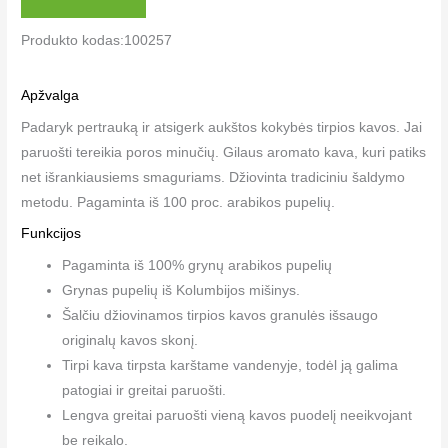
Produkto kodas:100257
Apžvalga
Padaryk pertrauką ir atsigerk aukštos kokybės tirpios kavos. Jai
paruošti tereikia poros minučių. Gilaus aromato kava, kuri patiks
net išrankiausiems smaguriams. Džiovinta tradiciniu šaldymo
metodu. Pagaminta iš 100 proc. arabikos pupelių.
Funkcijos
Pagaminta iš 100% grynų arabikos pupelių
Grynas pupelių iš Kolumbijos mišinys.
Šalčiu džiovinamos tirpios kavos granulės išsaugo
originalų kavos skonį.
Tirpi kava tirpsta karštame vandenyje, todėl ją galima
patogiai ir greitai paruošti.
Lengva greitai paruošti vieną kavos puodelį neeikvojant
be reikalo.