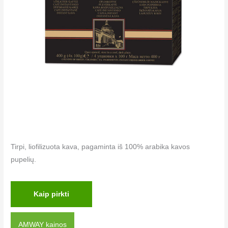
Tirpi, liofilizuota kava, pagaminta iš 100% arabika kavos
pupelių.
Kaip pirkti
AMWAY kainos