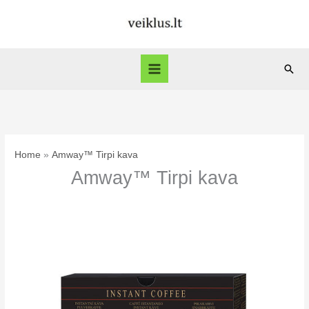
Skip
to
content
Sear
Home
Amway™ Tirpi kava
Amway™ Tirpi kava