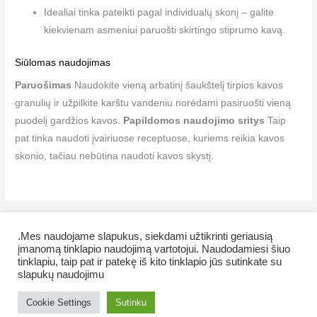
Idealiai tinka pateikti pagal individualų skonį – galite
kiekvienam asmeniui paruošti skirtingo stiprumo kavą.
Siūlomas naudojimas
Paruošimas
Naudokite vieną arbatinį šaukštelį tirpios kavos
granulių ir užpilkite karštu vandeniu norėdami pasiruošti vieną
puodelį gardžios kavos.
Papildomos naudojimo sritys
Taip
pat tinka naudoti įvairiuose receptuose, kuriems reikia kavos
skonio, tačiau nebūtina naudoti kavos skystį.
.Mes naudojame slapukus, siekdami užtikrinti geriausią
įmanomą tinklapio naudojimą vartotojui. Naudodamiesi šiuo
tinklapiu, taip pat ir patekę iš kito tinklapio jūs sutinkate su
Copyright © 2026 Veiklus.lt
slapukų naudojimu
AMWAY kainos
AMWAY kaip pirkti
Cookie Settings
Sutinku
Slapukų naudojimas
Taisyklės