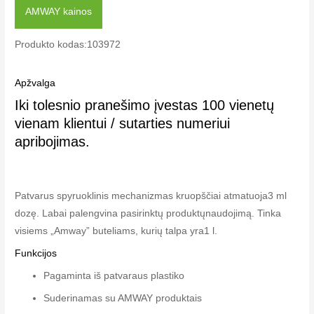
AMWAY kainos
Produkto kodas:103972
Apžvalga
Iki tolesnio pranešimo įvestas 100 vienetų
vienam klientui / sutarties numeriui
apribojimas.
Patvarus spyruoklinis mechanizmas kruopščiai atmatuoja3 ml
dozę. Labai palengvina pasirinktų produktųnaudojimą. Tinka
visiems „Amway” buteliams, kurių talpa yra1 l.
Funkcijos
Pagaminta iš patvaraus plastiko
Suderinamas su AMWAY produktais