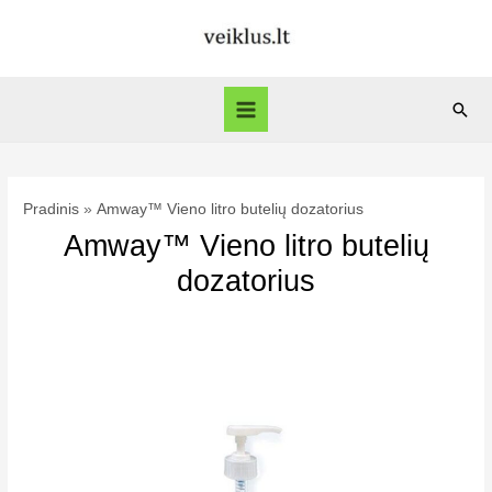
Pereiti
prie
turinio
Paie
Main
Menu
Pradinis
Amway™ Vieno litro butelių dozatorius
Amway™ Vieno litro butelių
dozatorius