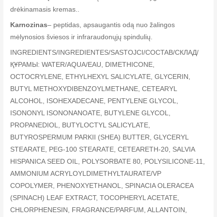
drėkinamasis kremas..
Karnozinas
– peptidas, apsaugantis odą nuo žalingos
mėlynosios šviesos ir infraraudonųjų spindulių.
INGREDIENTS/INGREDIENTES/SASTOJCI/COCTAB/СКЛАД/
ҚҰРАМЫ: WATER/AQUA/EAU, DIMETHICONE,
OCTOCRYLENE, ETHYLHEXYL SALICYLATE, GLYCERIN,
BUTYL METHOXYDIBENZOYLMETHANE, CETEARYL
ALCOHOL, ISOHEXADECANE, PENTYLENE GLYCOL,
ISONONYL ISONONANOATE, BUTYLENE GLYCOL,
PROPANEDIOL, BUTYLOCTYL SALICYLATE,
BUTYROSPERMUM PARKII (SHEA) BUTTER, GLYCERYL
STEARATE, PEG-100 STEARATE, CETEARETH-20, SALVIA
HISPANICA SEED OIL, POLYSORBATE 80, POLYSILICONE-11,
AMMONIUM ACRYLOYLDIMETHYLTAURATE/VP
COPOLYMER, PHENOXYETHANOL, SPINACIA OLERACEA
(SPINACH) LEAF EXTRACT, TOCOPHERYL ACETATE,
CHLORPHENESIN, FRAGRANCE/PARFUM, ALLANTOIN,