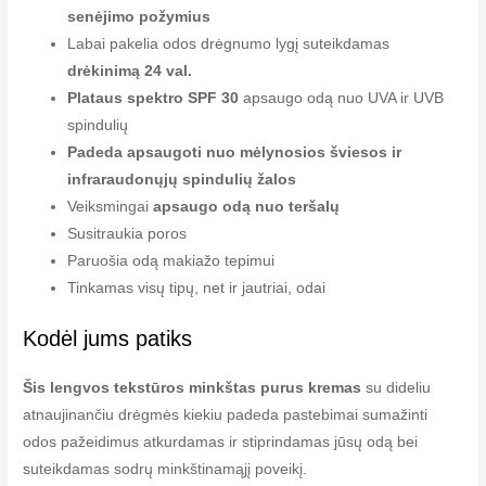
senėjimo požymius
Labai pakelia odos drėgnumo lygį suteikdamas
drėkinimą 24 val.
Plataus spektro SPF 30
apsaugo odą nuo UVA ir UVB
spindulių
Padeda apsaugoti nuo mėlynosios šviesos ir
infraraudonųjų spindulių žalos
Veiksmingai
apsaugo odą nuo teršalų
Susitraukia poros
Paruošia odą makiažo tepimui
Tinkamas visų tipų, net ir jautriai, odai
Kodėl jums patiks
Šis lengvos tekstūros minkštas purus kremas
su dideliu
atnaujinančiu drėgmės kiekiu padeda pastebimai sumažinti
odos pažeidimus atkurdamas ir stiprindamas jūsų odą bei
suteikdamas sodrų minkštinamąjį poveikį.