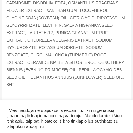
CARNOSINE, DISODIUM EDTA, OSMANTHUS FRAGRANS
FLOWER EXTRACT, XANTHAN GUM, TOCOPHEROL,
GLYCINE SOJA (SOYBEAN) OIL, CITRIC ACID, DIPOTASSIUM
GLYCYRRHIZATE, LECITHIN, SALVIA HISPANICA SEED
EXTRACT, LAURETH-12, PUNICA GRANATUM FRUIT
EXTRACT, CHLORELLA VULGARIS EXTRACT, SODIUM
HYALURONATE, POTASSIUM SORBATE, SODIUM
BENZOATE, CURCUMA LONGA (TURMERIC) ROOT
EXTRACT, CERAMIDE NP, BETA-SITOSTEROL, OENOTHERA
BIENNIS (EVENING PRIMROSE) OIL, PERILLA OCYMOIDES
SEED OIL, HELIANTHUS ANNUUS (SUNFLOWER) SEED OIL,
BHT
.Mes naudojame slapukus, siekdami užtikrinti geriausią
įmanomą tinklapio naudojimą vartotojui. Naudodamiesi šiuo
tinklapiu, taip pat ir patekę iš kito tinklapio jūs sutinkate su
Copyright © 2026 Veiklus.lt
slapukų naudojimu
AMWAY kainos
AMWAY kaip pirkti