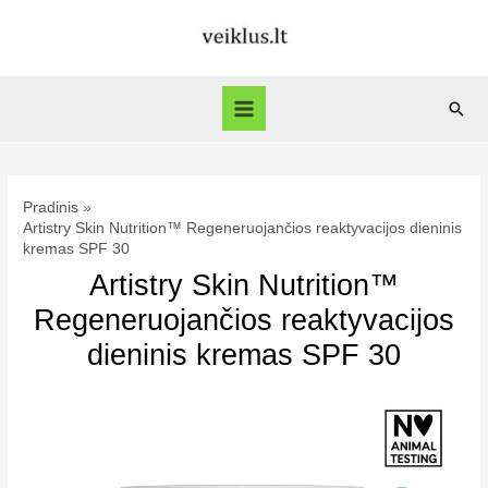
Pereiti
prie
turinio
Paie
Main
Menu
Pradinis
Artistry Skin Nutrition™ Regeneruojančios reaktyvacijos dieninis
kremas SPF 30
Artistry Skin Nutrition™
Regeneruojančios reaktyvacijos
dieninis kremas SPF 30