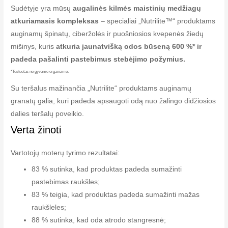
Sudėtyje yra mūsų
augalinės kilmės maistinių medžiagų
atkuriamasis kompleksas
– specialiai „Nutrilite™“ produktams
auginamų špinatų, ciberžolės ir puošniosios kvepenės žiedų
mišinys, kuris
atkuria jaunatvišką odos būseną 600 %* ir
padeda pašalinti pastebimus stebėjimo požymius.
*Testuotas ne gyvame organizme.
Su teršalus mažinančia „Nutrilite“ produktams auginamų
granatų galia, kuri padeda apsaugoti odą nuo žalingo didžiosios
dalies teršalų poveikio.
Verta žinoti
Vartotojų moterų tyrimo rezultatai:
83 % sutinka, kad produktas padeda sumažinti
pastebimas raukšles;
83 % teigia, kad produktas padeda sumažinti mažas
raukšleles;
88 % sutinka, kad oda atrodo stangresnė;