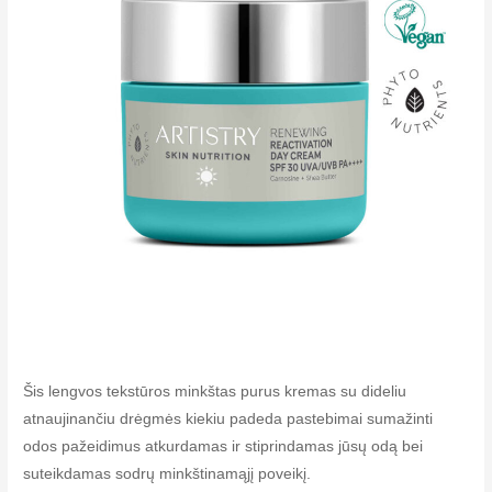
Šis lengvos tekstūros minkštas purus kremas su dideliu
atnaujinančiu drėgmės kiekiu padeda pastebimai sumažinti
odos pažeidimus atkurdamas ir stiprindamas jūsų odą bei
suteikdamas sodrų minkštinamąjį poveikį.