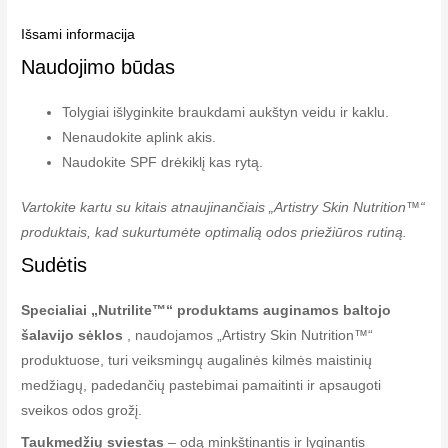
Išsami informacija
Naudojimo būdas
Tolygiai išlyginkite braukdami aukštyn veidu ir kaklu.
Nenaudokite aplink akis.
Naudokite SPF drėkiklį kas rytą.
Vartokite kartu su kitais atnaujinančiais „Artistry Skin Nutrition™“
produktais, kad sukurtumėte optimalią odos priežiūros rutiną.
Sudėtis
Specialiai „Nutrilite™“ produktams auginamos baltojo
šalavijo sėklos
, naudojamos „Artistry Skin Nutrition™“
produktuose, turi veiksmingų augalinės kilmės maistinių
medžiagų, padedančių pastebimai pamaitinti ir apsaugoti
sveikos odos grožį.
Taukmedžių sviestas
– odą minkštinantis ir lyginantis