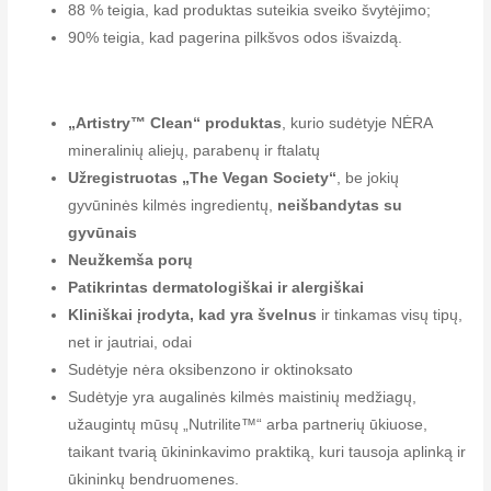
88 % teigia, kad produktas suteikia sveiko švytėjimo;
90% teigia, kad pagerina pilkšvos odos išvaizdą.
„Artistry™ Clean“ produktas
, kurio sudėtyje NĖRA
mineralinių aliejų, parabenų ir ftalatų
Užregistruotas „The Vegan Society“
, be jokių
gyvūninės kilmės ingredientų,
neišbandytas su
gyvūnais
Neužkemša porų
Patikrintas dermatologiškai ir alergiškai
Kliniškai įrodyta, kad yra švelnus
ir tinkamas visų tipų,
net ir jautriai, odai
Sudėtyje nėra oksibenzono ir oktinoksato
Sudėtyje yra augalinės kilmės maistinių medžiagų,
užaugintų mūsų „Nutrilite™“ arba partnerių ūkiuose,
taikant tvarią ūkininkavimo praktiką, kuri tausoja aplinką ir
ūkininkų bendruomenes.