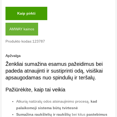
Kaip pirkti
AMWAY kainos
Produkto kodas:123787
Apžvalga
Ženkliai sumažina esamus pažeidimus bei
padeda atnaujinti ir sustiprinti odą, visiškai
apsaugodamas nuo spindulių ir teršalų.
Pažiūrėkite, kaip tai veikia
Atkurią natūralų odos atsinaujinimo procesą,
kad
palaikomoji sistema būtų tvirtesnė
Sumažina raukšlelių ir raukšlių
bei kitus
pastebimus