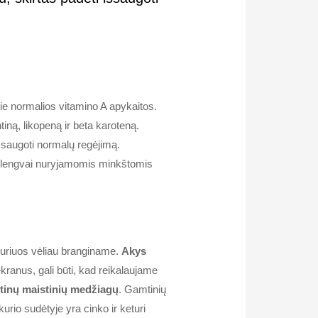
rie normalios vitamino A apykaitos.
tiną, likopeną ir beta karoteną.
išsaugoti normalų regėjimą.
 lengvai nuryjamomis minkštomis
uriuos vėliau branginame.
Akys
kranus, gali būti, kad reikalaujame
tinų maistinių medžiagų
. Gamtinių
 kurio sudėtyje yra cinko ir keturi