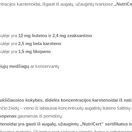
racijos karotenoidai, išgauti iš augalų, užaugintų tvariuose
„NutriCe
sulėje yra
12 mg liuteino ir 2,4 mg zeaksantino
sulėje yra
2,5 mg beta karoteno
sulėje yra
1,5 mg likopeno
apiųjų medžiagų
ar konservantų
aukščiausios kokybės, didelės koncentracijos karotenoidai iš natūra
io žiedų – vieno iš labiausiai koncentruotų augalinių liuteino šaltini
ikopenas
gaunamas iš pomidorų.
enoidai yra gauti iš augalų, užaugintų „NutriCert“ sertifikatus 
nkavimo metodai. Ūkininkaujant siekiama rūpintis žeme ir aplinkinėm