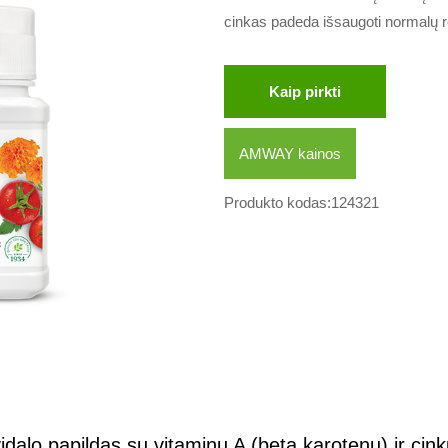
cinkas padeda išsaugoti normalų r
Kaip pirkti
AMWAY kainos
Produkto kodas:124321
idalo papildas su vitaminu A (beta karotenu) ir cink