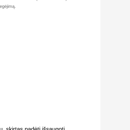
egėjimą.
u, skirtas padėti išsaugoti