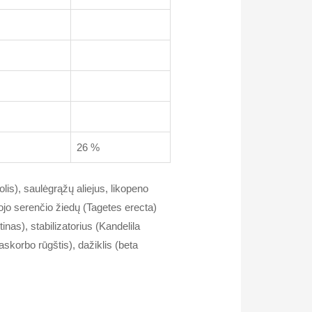
26 %
is), saulėgrąžų aliejus, likopeno
ojo serenčio žiedų (Tagetes erecta)
tinas), stabilizatorius (Kandelila
askorbo rūgštis), dažiklis (beta