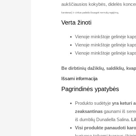
aukščiausios kokybės, didelės koncent
karotenas) ir cinkas padeda išsaugoti normalų regėjimą.
Verta žinoti
Vienoje minkštoje gelinėje kap
Vienoje minkštoje gelinėje kap
Vienoje minkštoje gelinėje kap
Be dirbtinių dažiklių, saldiklių, kv
Išsami informacija
Pagrindinės ypatybės
Produkto sudėtyje
yra keturi 
zeaksantinas
gaunami iš serenč
iš dumblių Dunaliella Salina.
L
Visi produkte panaudoti karot
kuriuose taikomi tvaraus ūkini