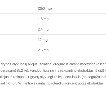
(250 mg)
1.5 mg
2.4 mg
12 mg
2.6 mg
ynas alyvuogių aliejus, želatina, drėgmę išlaikanti medžiaga (glicerol
ersicum) (5,2 %), vanduo, liuteino ir zeaksantino ekstraktas iš didži
iejus iš rafinuotų ir grynų alyvuogių aliejų, emulsiklis (saulėgrąžų leci
salina) (0,9 %), antioksidantai (tokoferolių koncentruotas ekstraktas, 