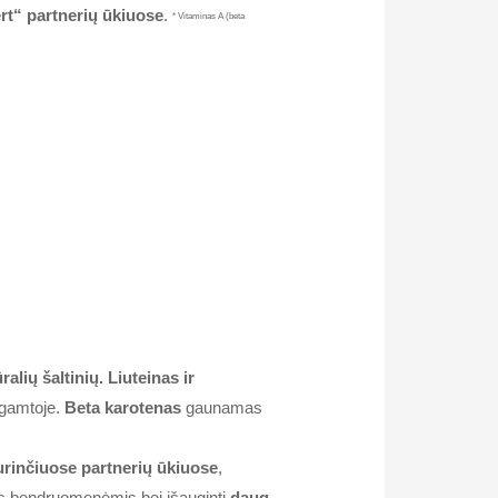
rt“ partnerių ūkiuose
.
* Vitaminas A (beta
lių šaltinių. Liuteinas ir
ų gamtoje.
Beta karotenas
gaunamas
turinčiuose partnerių ūkiuose
,
is bendruomenėmis bei išauginti
daug