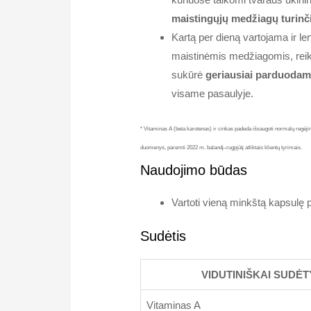
maistingųjų medžiagų turinč
Kartą per dieną vartojama ir le
maistinėmis medžiagomis, reika
sukūrė
geriausiai parduodama
visame pasaulyje.
* Vitaminas A (beta karotenas) ir cinkas padeda išsaugoti normalų regėj
duomenys, paremti 2022 m. balandį–rugpjūtį atliktais klientų tyrimais.
Naudojimo būdas
Vartoti vieną minkštą kapsulę 
Sudėtis
VIDUTINIŠKAI SUDĖ
Vitaminas A