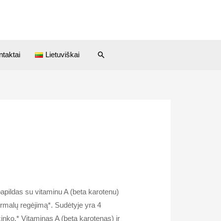
Paieška
ntaktai
Lietuviškai
papildas su vitaminu A (beta karotenu)
normalų regėjimą*. Sudėtyje yra 4
r cinko.* Vitaminas A (beta karotenas) ir