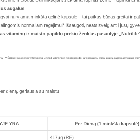
ius augalus
.
ngvai nuryjama minkšta gelinė kapsulė – tai puikus būdas greitai ir pat
lingomis normaliam regėjimui* išsaugoti, neatsižvelgiant į jūsų gyven
s vitaminų ir maisto papildų prekių ženklas pasaulyje „Nutrilite
imą. ** Šaltinis: Euromonitor International Limited; Vitaminai ir maisto papildai, tarp pasaulinių prekių ženklų, pagal mažmeninės
per dieną, geriausia su maistu
TYJE YRA
Per Dieną (1 minkšta kapsul
417µg (RE)