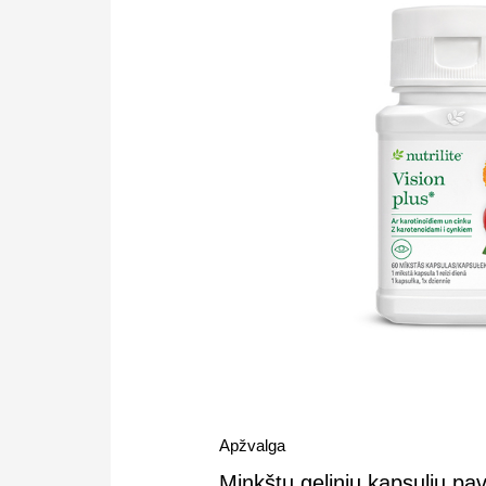
Apžvalga
Minkštų gelinių kapsulių pav