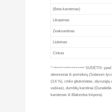
(Beta-karotenas)
Likopenas
Zeaksantinas
Liuteinas
Cinkas
SUDĖTIS: ypač gr
*** referencinė maistinė vertė procentais
oleoresinai iš pomidorų (Solanum lycop
(3,6 %), cinko gliukonatas, alyvuogių al
vaškas), dumblių karotinai (Dunaliella 
karotenas iš Blakeslea trispora).