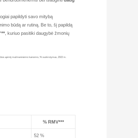
ogiai papildyti savo mitybą
imo būdą ar rutiną. Be to, šį papildą
“**
, kuriuo pasitiki daugybė žmonių
 prekybos apimtį mažmeninėmis kainomis, % suskirstymas, 2022 m.
ė)
% RMV***
52 %