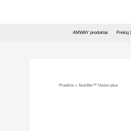
Pereiti
prie
turinio
AMWAY produktai
Prekių 
Pradinis
Nutrilite™ Vision plus