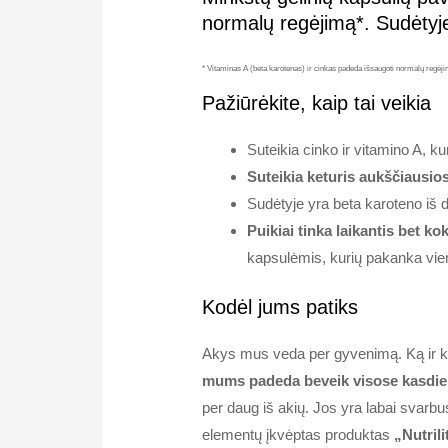
normalų regėjimą*. Sudėtyje y
* Vitaminas A (beta karotenas) ir cinkas padeda išsaugoti normalų regėji
Pažiūrėkite, kaip tai veikia
Suteikia cinko ir vitamino A, ku
Suteikia keturis aukščiausio
Sudėtyje yra beta karoteno iš d
Puikiai tinka laikantis bet ko
kapsulėmis, kurių pakanka vie
Kodėl jums patiks
Akys mus veda per gyvenimą. Ką ir k
mums padeda beveik visose kasdien
per daug iš akių. Jos yra labai svarb
elementų įkvėptas produktas
„Nutril