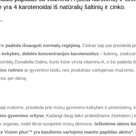
ra 4 karotenoidai iš natūralių šaltinių ir cinko.
mą.
rie
padeda išsaugoti normalų regėjimą
. Cinkas taip pat prisideda p
s kokybės, didelės koncentracijos karotenoidus
– liuteiną, zeaksan
umblių Dunaliella Salina, kuris kūne virsta vitaminu A, o šis padeda 
kios rutinos
ar gyvenimo būdo, nes produktas vartojamas mažomis,
nos per dieną.
aip matome, prisideda prie mūsų gyvenimo kokybės ir prisiminimų, k
io gyvenimo srityse.
Kadangi daug laiko praleidžiame žiūrėdami į e
us organas, todėl tikrai nusipelnė mūsų dėmesio.
Ieškokime akims bū
ite Vision plus“* yra kasdienio vartojimo maisto papildas akims*
,