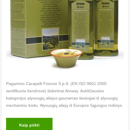
Pagamino Carapelli Firenze S.p.A. (EN ISO 9001:2000
sertifikuota bendrovė) išskirtinai Amway. Aukščiausios
kategorijos alyvuogių aliejus gaunamas tiesiogiai iš alyvuogių
mechaniniu būdu. Alyvuogių aliejų iš Europos Sąjungos mišinys.
Kaip pirkti