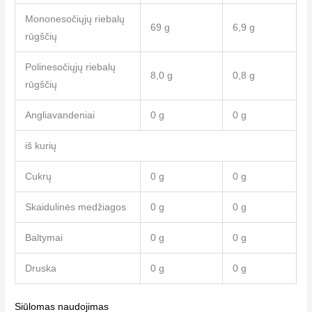
Mononesočiųjų riebalų
69 g
6,9 g
rūgščių
Polinesočiųjų riebalų
8,0 g
0,8 g
rūgščių
Angliavandeniai
0 g
0 g
iš kurių
Cukrų
0 g
0 g
Skaidulinės medžiagos
0 g
0 g
Baltymai
0 g
0 g
Druska
0 g
0 g
Siūlomas naudojimas