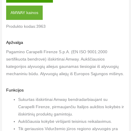
AMWAY kainos
Produkto kodas:3963
Apžvalga
Pagamino Carapelli Firenze S.p.A. (EN ISO 9001:2000
sertifikuota bendrovė) išskirtinai Amway. Aukščiausios
kategorijos alyvuogių aliejus gaunamas tiesiogiai iš alyvuogių
mechaniniu būdu. Alyvuogių aliejų iš Europos Sąjungos mišinys.
Funkcijos
Sukurtas išskirtinai Amway bendradarbiaujant su
Carapelli Firenze, pirmaujančiu Italijos aukštos kokybės ir
išskirtinių produktų gamintoju.
Aukščiausia kokybė viršijanti teisinius reikalavimus.
Tik geriausios Viduržemio jūros regiono alyvuogės yra