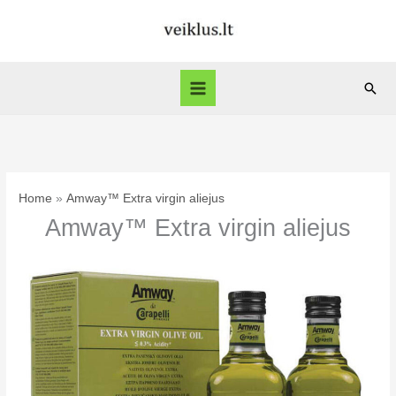
Skip
to
content
Sear
Home
Amway™ Extra virgin aliejus
Amway™ Extra virgin aliejus