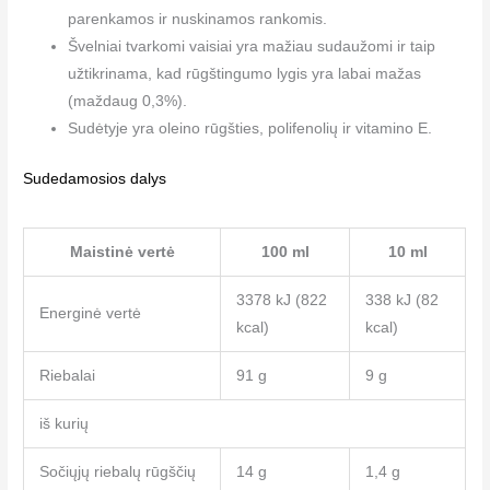
parenkamos ir nuskinamos rankomis.
Švelniai tvarkomi vaisiai yra mažiau sudaužomi ir taip
užtikrinama, kad rūgštingumo lygis yra labai mažas
(maždaug 0,3%).
Sudėtyje yra oleino rūgšties, polifenolių ir vitamino E.
Sudedamosios dalys
Maistinė vertė
100 ml
10 ml
3378 kJ (822
338 kJ (82
Energinė vertė
kcal)
kcal)
Riebalai
91 g
9 g
iš kurių
Sočiųjų riebalų rūgščių
14 g
1,4 g