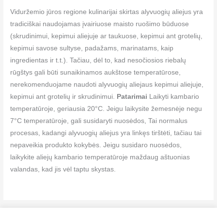
Viduržemio jūros regione kulinarijai skirtas alyvuogių aliejus yra
tradiciškai naudojamas įvairiuose maisto ruošimo būduose
(skrudinimui, kepimui aliejuje ar taukuose, kepimui ant grotelių,
kepimui savose sultyse, padažams, marinatams, kaip
ingredientas ir t.t.). Tačiau, dėl to, kad nesočiosios riebalų
rūgštys gali būti sunaikinamos aukštose temperatūrose,
nerekomenduojame naudoti alyvuogių aliejaus kepimui aliejuje,
kepimui ant grotelių ir skrudinimui.
Patarimai
Laikyti kambario
temperatūroje, geriausia 20°C. Jeigu laikysite žemesnėje negu
7°C temperatūroje, gali susidaryti nuosėdos, Tai normalus
procesas, kadangi alyvuogių aliejus yra linkęs tirštėti, tačiau tai
nepaveikia produkto kokybės. Jeigu susidaro nuosėdos,
laikykite aliejų kambario temperatūroje maždaug aštuonias
valandas, kad jis vėl taptu skystas.