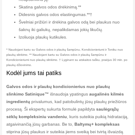
Skatina galvos odos drėkinimą.**
Didesnis galvos odos elastingumas.**†
Švelniai prižiūri ir drėkina galvos odą bei plaukus nuo
šaknų iki galiukų, nepalikdamas jokių likučių.
Izoliuoja plaukų kutikules.
* Naudojant kartu su Galvos odos ir plaukų šampūnu, Kondicionieriumi ir Toniku nuo
plaukų slinkimo. ** Naudojant kartu su Galvos odos ir plaukų šampūnu ir
Kondicionieriumi nuo plaukų slinkimo. † Lyginant su atskaitos tašku, praėjus 30 min. po
plaukų džiovinimo.
Kodėl jums tai patiks
Galvos odos ir plaukų kondicionierius nuo plaukų
slinkimo Satinique™
išnaudoja ypatingus
augalinės kilmės
ingredientų
privalumus, kad patobulintų jūsų plaukų priežiūros
procesą. Ši ekspertų sukurta formulė papildyta
saulėgrąžų
sėklų kompleksiniu vandeniu
, kuris suteikia puikią hidrataciją,
atgaivinančią jūsų garbanas. Be to,
Baltymų+ kompleksas
stiprina jūsų plaukus ir suteikia jiems sveiką bei tvirtą išvaizdą.