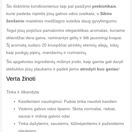
Šis išskirtinis kondicionierius taip pat pasižymi
prebiotikais
,
kurie padeda rūpintis jūsų galvos odos sveikata, o
Sibiro
ženšenio
maistinės medžiagos suteikia daug gyvybingumo.
Tegul jūsų pojūčius pamalonins elegantiškas aromatas, kuriame
sklandžiai dera gaiva, raminantys gėlių ir šilti jausmingi kvapai.
Šį aromatą sudaro 20 kruopščiai atrinktų eterinių aliejų, tokių
kaip juodųjų pipirų, mandarinų ir rozmarinų.
Šis apgalvotas ingredientų mišinys įrodo, kaip gamta gali daryti
stebuklus jūsų plaukams ir padėti jiems
atrodyti kuo geriau
!
Verta žinoti
Tinka ir išbandyta:
Kasdieniam naudojimui: Puikiai tinka naudoti kasdien.
Visiems galvos odos tipams: Skirta normaliai, riebiai,
sausai ir mišriai galvos odai.
Tinka dažytiems, sausiems, lūžinėjantiems ir pažeistiems
plaukams.