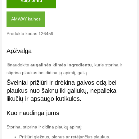
Kaip pirkti
AMWAY kainos
Produkto kodas:126459
Apžvalga
Išnaudokite
augalinės kilmės ingredientų
, kurie storina ir
stiprina plaukus bei didina jų apimtį, galią.
Švelniai prižiūri ir drėkina galvos odą bei
plaukus nuo šaknų iki galiukų, nepalieka
likučių ir apsaugo kutikules.
Kuo naudinga jums
Storina, stiprina ir didina plaukų apimtį:
Prižiūri gležnus, plonus ar retėjančius plaukus.