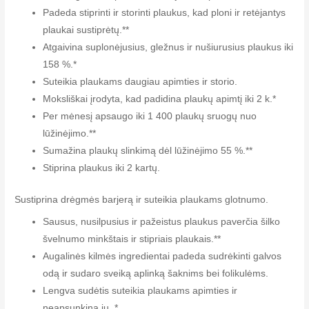
Padeda stiprinti ir storinti plaukus, kad ploni ir retėjantys
plaukai sustiprėtų.**
Atgaivina suplonėjusius, gležnus ir nušiurusius plaukus iki
158 %.*
Suteikia plaukams daugiau apimties ir storio.
Moksliškai įrodyta, kad padidina plaukų apimtį iki 2 k.*
Per mėnesį apsaugo iki 1 400 plaukų sruogų nuo
lūžinėjimo.**
Sumažina plaukų slinkimą dėl lūžinėjimo 55 %.**
Stiprina plaukus iki 2 kartų.
Sustiprina drėgmės barjerą ir suteikia plaukams glotnumo.
Sausus, nusilpusius ir pažeistus plaukus paverčia šilko
švelnumo minkštais ir stipriais plaukais.**
Augalinės kilmės ingredientai padeda sudrėkinti galvos
odą ir sudaro sveiką aplinką šaknims bei folikulėms.
Lengva sudėtis suteikia plaukams apimties ir
neapsunkina jų. *