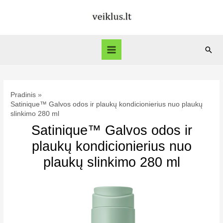
Pereiti
prie
turinio
Paie
Main
Menu
Pradinis
Satinique™ Galvos odos ir plaukų kondicionierius nuo plaukų
slinkimo 280 ml
Satinique™ Galvos odos ir
plaukų kondicionierius nuo
plaukų slinkimo 280 ml