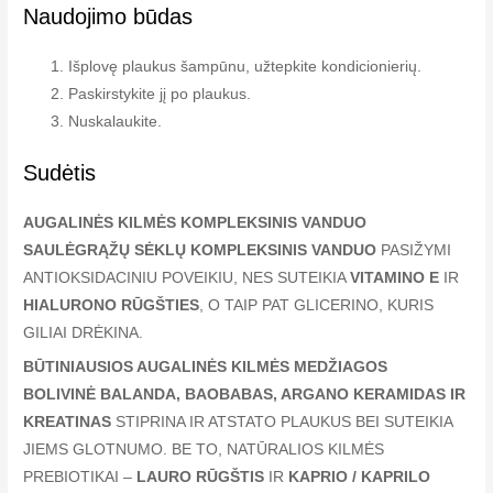
Naudojimo būdas
Išplovę plaukus šampūnu, užtepkite kondicionierių.
Paskirstykite jį po plaukus.
Nuskalaukite.
Sudėtis
AUGALINĖS KILMĖS KOMPLEKSINIS VANDUO
SAULĖGRĄŽŲ SĖKLŲ KOMPLEKSINIS VANDUO
PASIŽYMI
ANTIOKSIDACINIU POVEIKIU, NES SUTEIKIA
VITAMINO E
IR
HIALURONO RŪGŠTIES
, O TAIP PAT GLICERINO, KURIS
GILIAI DRĖKINA.
BŪTINIAUSIOS AUGALINĖS KILMĖS MEDŽIAGOS
BOLIVINĖ BALANDA, BAOBABAS, ARGANO KERAMIDAS IR
KREATINAS
STIPRINA IR ATSTATO PLAUKUS BEI SUTEIKIA
JIEMS GLOTNUMO. BE TO, NATŪRALIOS KILMĖS
PREBIOTIKAI –
LAURO RŪGŠTIS
IR
KAPRIO / KAPRILO