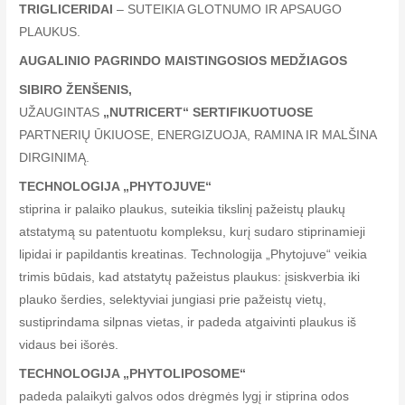
TRIGLICERIDAI
– SUTEIKIA GLOTNUMO IR APSAUGO
PLAUKUS.
AUGALINIO PAGRINDO MAISTINGOSIOS MEDŽIAGOS
SIBIRO ŽENŠENIS,
UŽAUGINTAS
„NUTRICERT“ SERTIFIKUOTUOSE
PARTNERIŲ ŪKIUOSE, ENERGIZUOJA, RAMINA IR MALŠINA
DIRGINIMĄ.
TECHNOLOGIJA „PHYTOJUVE“
stiprina ir palaiko plaukus, suteikia tikslinį pažeistų plaukų
atstatymą su patentuotu kompleksu, kurį sudaro stiprinamieji
lipidai ir papildantis kreatinas. Technologija „Phytojuve“ veikia
trimis būdais, kad atstatytų pažeistus plaukus: įsiskverbia iki
plauko šerdies, selektyviai jungiasi prie pažeistų vietų,
sustiprindama silpnas vietas, ir padeda atgaivinti plaukus iš
vidaus bei išorės.
TECHNOLOGIJA „PHYTOLIPOSOME“
padeda palaikyti galvos odos drėgmės lygį ir stiprina odos