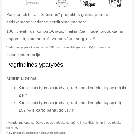
Pasidomėkite, ar „Satinique“ produktus galima perdirbti
atitinkamose vietinėse perdirbimo įmonėse.
100 % elektros, kurios „Amway“ reikia „Satinique“ produktams
pagaminti, gaunama iš tvarios vėjo energijos. *
* Informacija pateikta remiantis 2023 m. Eidos (Mičiganas, JAV) duomenimis.
Išsami informacija
Pagrindinės ypatybės
Klinikiniai tyrimai
Klinikiniais tyrimais įrodyta, kad padidino plaukų apimtį iki
2 k.*
Klinikiniais tyrimais įrodyta, kad padidino plaukų apimtį
157 % iš karto panaudojus.*†
* Naudojant kartu su Galvos odos ir plaukų šampūnu ir Kondicionieriumi nuo plaukų
slinkimo.
† Lyginant su riebiais ir neplautais plaukais.