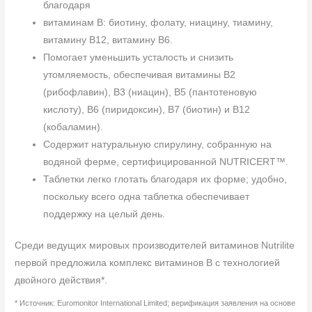
благодаря
витаминам B: биотину, фолату, ниацину, тиамину,
витамину B12, витамину B6.
Помогает уменьшить усталость и снизить
утомляемость, обеспечивая витамины B2
(рибофлавин), B3 (ниацин), B5 (пантотеновую
кислоту), B6 (пиридоксин), B7 (биотин) и B12
(кобаламин).
Содержит натуральную спирулину, собранную на
водяной ферме, сертифицированной NUTRICERT™.
Таблетки легко глотать благодаря их форме; удобно,
поскольку всего одна таблетка обеспечивает
поддержку на целый день.
Среди ведущих мировых производителей витаминов Nutrilite
первой предложила комплекс витаминов В с технологией
двойного действия*.
* Источник: Euromonitor International Limited; верификация заявления на основе