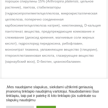
порошок спирулины 15% (
Arthrospira platensis
, цельное
растение),
лактоза
, стабилизаторы
(гидроксипропилметилцеллюлоза, микрокристаллическая
целлюлоза, поперечно соединенная
карбоксиметилцеллюлоза натрия), никотинамид, D-кальция
пантотенат, вещества, предупреждающие комкование и
слеживание (диоксид кремния, магниевые соли жирных
кислот), гидрохлорид пиридоксина, рибофлавин,
мононитрат тиамина, увлажняющее вещество (глицерин),
птероилглютаминовая кислота, глазирующее вещество
(карнаубский воск), D-биотин, цианокобаламин.
.Mes naudojame slapukus, siekdami užtikrinti geriausią
įmanomą tinklapio naudojimą vartotojui. Naudodamiesi šiuo
tinklapiu, taip pat ir patekę iš kito tinklapio jūs sutinkate su
Copyright © 2026 Veiklus.lt
slapukų naudojimu