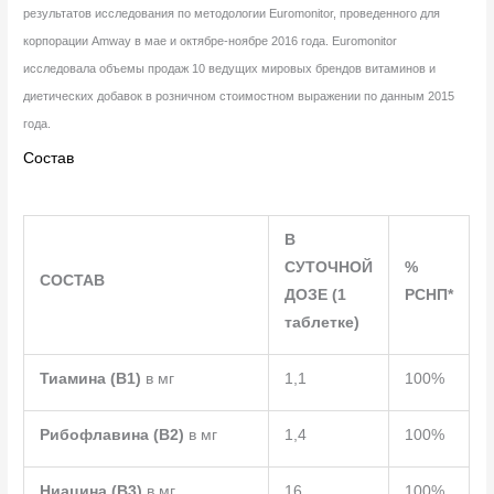
результатов исследования по методологии Euromonitor, проведенного для
корпорации Amway в мае и октябре-ноябре 2016 года. Euromonitor
исследовала объемы продаж 10 ведущих мировых брендов витаминов и
диетических добавок в розничном стоимостном выражении по данным 2015
года.
Состав
В
СУТОЧНОЙ
%
СОСТАВ
ДОЗЕ (1
РСНП*
таблетке)
Тиамина (B1)
в мг
1,1
100%
Рибофлавина (B2)
в мг
1,4
100%
Ниацина (B3)
в мг
16
100%