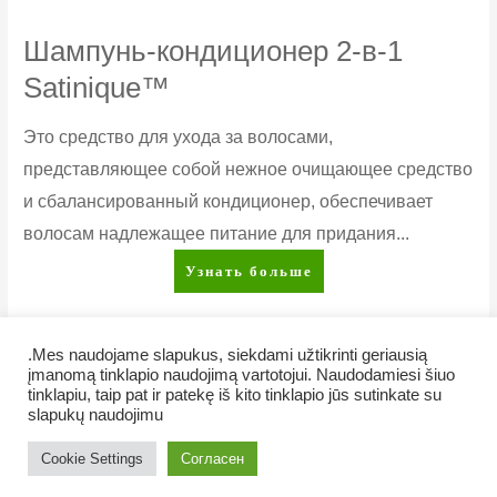
Шампунь-кондиционер 2-в-1
Satinique™
Это средство для ухода за волосами,
представляющее собой нежное очищающее средство
и сбалансированный кондиционер, обеспечивает
волосам надлежащее питание для придания...
Шампунь-
Узнать больше
кондиционер
2-
в-1
.Mes naudojame slapukus, siekdami užtikrinti geriausią
Satinique™
įmanomą tinklapio naudojimą vartotojui. Naudodamiesi šiuo
tinklapiu, taip pat ir patekę iš kito tinklapio jūs sutinkate su
slapukų naudojimu
Copyright © 2026 Veiklus.lt
Cookie Settings
Согласен
Как купить
Контакты