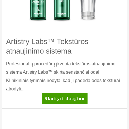
Artistry Labs™ Tekstūros
atnaujinimo sistema
Profesionalių procedūrų įkvėpta tekstūros atnaujinimo
sistema Artistry Labs™ skirta senstančiai odai.
Klinikiniais tyrimais įrodyta, kad ji padeda odos tekstūrai
atrodyti...
Artistry
Skaityti daugiau
Labs™
Tekstūros
atnaujinimo
sistema