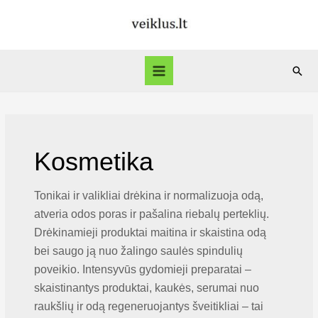
Pereiti
prie
turinio
Paie
Main
Menu
Kosmetika
Tonikai ir valikliai drėkina ir normalizuoja odą,
atveria odos poras ir pašalina riebalų perteklių.
Drėkinamieji produktai maitina ir skaistina odą
bei saugo ją nuo žalingo saulės spindulių
poveikio. Intensyvūs gydomieji preparatai –
skaistinantys produktai, kaukės, serumai nuo
raukšlių ir odą regeneruojantys šveitikliai – tai