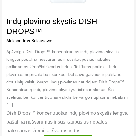
Indų plovimo skystis DISH
DROPS™
Aleksandras Belousovas
Apžvalga Dish Drops™ koncentruotas indų plovimo skystis
lengvai pašalina nešvarumus ir susikaupusius riebalus
palikdamas žėrinčiai švarius indus. Tai Jums patiks… Indų
plovimas neprivalo būti sunkus. Dėl savo gaivaus ir pakilaus
citrusinių vaisių kvapo, indų plovimas naudojant Dish Drops™
Koncentruotą indų plovimo skystį yra išties malonus. Šis
švelnus, bet koncentruotas valiklis be vargo nuplauna riebalus ir
[…]
Dish Drops™ koncentruotas indų plovimo skystis lengvai
pašalina nešvarumus ir susikaupusius riebalus
palikdamas žėrinčiai švarius indus.