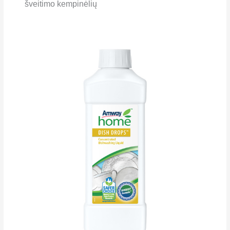
šveitimo kempinėlių
Indų
plovimo
skystis
DISH
DROPS™