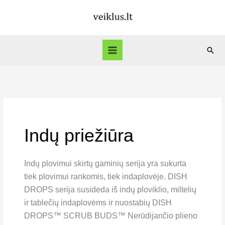
Skip
to
content
Sear
Indų priežiūra
Indų plovimui skirtų gaminių serija yra sukurta
tiek plovimui rankomis, tiek indaplovėje. DISH
DROPS serija susideda iš indų ploviklio, miltelių
ir tablečių indaplovėms ir nuostabių DISH
DROPS™ SCRUB BUDS™ Nerūdijančio plieno