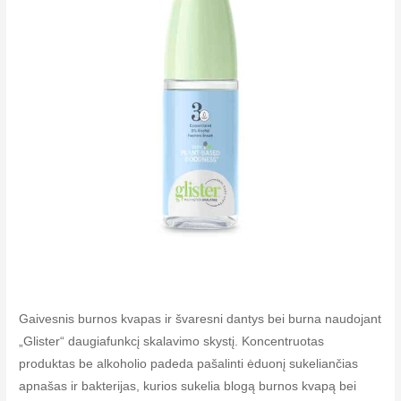
Gaivesnis burnos kvapas ir švaresni dantys bei burna naudojant
„Glister“ daugiafunkcį skalavimo skystį. Koncentruotas
produktas be alkoholio padeda pašalinti ėduonį sukeliančias
apnašas ir bakterijas, kurios sukelia blogą burnos kvapą bei