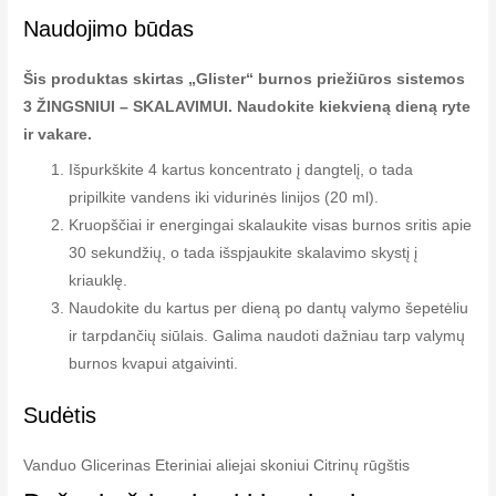
Naudojimo būdas
Šis produktas skirtas „Glister“ burnos priežiūros sistemos
3 ŽINGSNIUI – SKALAVIMUI. Naudokite kiekvieną dieną ryte
ir vakare.
Išpurkškite 4 kartus koncentrato į dangtelį, o tada
pripilkite vandens iki vidurinės linijos (20 ml).
Kruopščiai ir energingai skalaukite visas burnos sritis apie
30 sekundžių, o tada išspjaukite skalavimo skystį į
kriauklę.
Naudokite du kartus per dieną po dantų valymo šepetėliu
ir tarpdančių siūlais. Galima naudoti dažniau tarp valymų
burnos kvapui atgaivinti.
Sudėtis
Vanduo Glicerinas Eteriniai aliejai skoniui Citrinų rūgštis