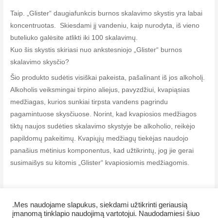
Taip. „Glister“ daugiafunkcis burnos skalavimo skystis yra labai
koncentruotas. Skiesdami jį vandeniu, kaip nurodyta, iš vieno
buteliuko galėsite atlikti iki 100 skalavimų.
Kuo šis skystis skiriasi nuo ankstesniojo „Glister“ burnos
skalavimo skysčio?
Šio produkto sudėtis visiškai pakeista, pašalinant iš jos alkoholį.
Alkoholis veiksmingai tirpino aliejus, pavyzdžiui, kvapiąsias
medžiagas, kurios sunkiai tirpsta vandens pagrindu
pagamintuose skysčiuose. Norint, kad kvapiosios medžiagos
tiktų naujos sudėties skalavimo skystyje be alkoholio, reikėjo
papildomų pakeitimų. Kvapiųjų medžiagų tiekėjas naudojo
panašius mėtinius komponentus, kad užtikrintų, jog jie gerai
susimaišys su kitomis „Glister“ kvapiosiomis medžiagomis.
.Mes naudojame slapukus, siekdami užtikrinti geriausią
įmanomą tinklapio naudojimą vartotojui. Naudodamiesi šiuo