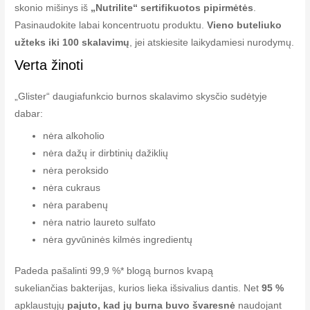
skonio mišinys iš
„Nutrilite“ sertifikuotos pipirmėtės
.
Pasinaudokite labai koncentruotu produktu.
Vieno buteliuko
užteks iki 100 skalavimų
, jei atskiesite laikydamiesi nurodymų.
Verta žinoti
„Glister“ daugiafunkcio burnos skalavimo skysčio sudėtyje
dabar:
nėra alkoholio
nėra dažų ir dirbtinių dažiklių
nėra peroksido
nėra cukraus
nėra parabenų
nėra natrio laureto sulfato
nėra gyvūninės kilmės ingredientų
Padeda pašalinti 99,9 %* blogą burnos kvapą
sukeliančias bakterijas, kurios lieka išsivalius dantis. Net
95 %
apklaustųjų
pajuto, kad jų burna buvo švaresnė
naudojant