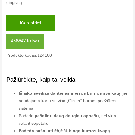
gingivitą.
Kaip pirkti
AMWAY kainos
Produkto kodas:124108
Pažiūrėkite, kaip tai veikia
Išlaiko sveikas dantenas ir visos burnos sveikatą
, jei
naudojama kartu su visa „Glister“ burnos priežiūros
sistema.
Padeda
pašalinti daug daugiau apnašų
, nei vien
valant šepetėliu
Padeda pašalinti 99,9 % blogą burnos kvapą