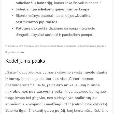
sukeliančių bakterijų
, kurios lieka išsivalius dantis. *
Suteikia
ilgai išliekantį gaivų burnos kvapą
Skonio mišinys patobulintas pridėjus
„Nutrilite“
sertifikuotos pipirmėtės
.
Patogus pakuotės dizainas
su nauju integruotu
dangteliu skysčiui atskiesti ir patobulinta pompa.
* Remiantis „in vitro“ tyrimais. „In vitro“ tyrimai rodo, kad produktas greičiausiai turi stiprų klinikinį poveikį gingivitui ir
blogam burnos kvapui.
Kodėl jums patiks
„Glister“ daugiafunkcis burnos skalavimo skystis
nuvalo dantis
ir burną,
jei naudojamas kartu su visa „Glister“ burnos
priežiūros sistema. Be to, jis palaiko
unikalią jūsų burnos
mikrobiomos pusiausvyrą
ir veiksmingai apsaugo burną nuo
blogo kvapo bei gingivito, nes sudėtyje yra
patikrintų su
apnašomis kovojančių medžiagų
CPC (cetilpiridinio chlorido).
Suteikia
ilgai išliekantį gaivų pojūtį
, kurį lemia mūsų išskirtinis