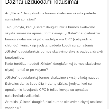
Dažnai užduodami klausimai
Ar „Glister“ daugiafunkcis burnos skalavimo skystis padeda
sumažinti apnašas?
Taip. Įrodyta, kad „Glister“ daugiafunkcis burnos skalavimo
skystis sumažina apnašų formavimąsi. „Glister“ daugiafunkcio
burnos skalavimo skysčio sudėtyje yra CPC (cetilpiridinio
chlorido), kuris, kaip įrodyta, padeda kovoti su apnašomis.
„Glister“ daugiafunkcis burnos skalavimo skystis padeda išvalyti
tarpdančius.
Kada turėčiau naudoti „Glister“ daugiafunkcį burnos skalavimo
skystį – prieš ar po valymo?
„Glister“ daugiafunkcį burnos skalavimo skystį reikėtų naudoti
išsivalius dantis šepetėliu ir dantų siūlais. Įrodyta, kad su
apnašomis kovojantis CPC ir toliau kovoja su apnašas
sukeliančiais veiksniais.
Ar reikia „Glister“ daugiafunkcį burnos skalavimo skystį atskiesti
vandeniu?