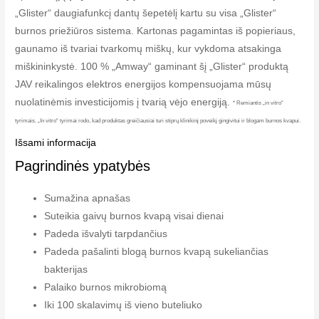
„Glister“ daugiafunkcį dantų šepetėlį kartu su visa „Glister“
burnos priežiūros sistema. Kartonas pagamintas iš popieriaus,
gaunamo iš tvariai tvarkomų miškų, kur vykdoma atsakinga
miškininkystė. 100 % „Amway“ gaminant šį „Glister“ produktą
JAV reikalingos elektros energijos kompensuojama mūsų
nuolatinėmis investicijomis į tvarią vėjo energiją.
* Remiantis „in vitro“
tyrimais. „In vitro“ tyrimai rodo, kad produktas greičiausiai turi stiprų klinikinį poveikį gingivitui ir blogam burnos kvapui.
Išsami informacija
Pagrindinės ypatybės
Sumažina apnašas
Suteikia gaivų burnos kvapą visai dienai
Padeda išvalyti tarpdančius
Padeda pašalinti blogą burnos kvapą sukeliančias
bakterijas
Palaiko burnos mikrobiomą
Iki 100 skalavimų iš vieno buteliuko