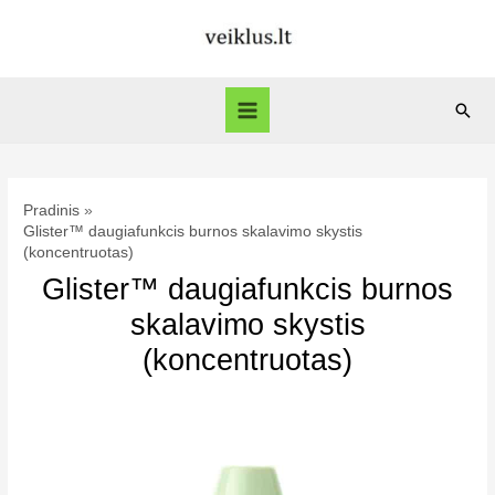
Pereiti
prie
turinio
Paie
Main
Menu
Pradinis
Glister™ daugiafunkcis burnos skalavimo skystis
(koncentruotas)
Glister™ daugiafunkcis burnos
skalavimo skystis
(koncentruotas)