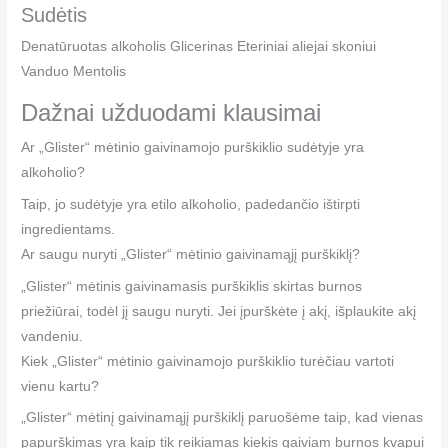
Sudėtis
Denatūruotas alkoholis Glicerinas Eteriniai aliejai skoniui
Vanduo Mentolis
Dažnai užduodami klausimai
Ar „Glister“ mėtinio gaivinamojo purškiklio sudėtyje yra
alkoholio?
Taip, jo sudėtyje yra etilo alkoholio, padedančio ištirpti
ingredientams.
Ar saugu nuryti „Glister“ mėtinio gaivinamąjį purškiklį?
„Glister“ mėtinis gaivinamasis purškiklis skirtas burnos
priežiūrai, todėl jį saugu nuryti. Jei įpurškėte į akį, išplaukite akį
vandeniu.
Kiek „Glister“ mėtinio gaivinamojo purškiklio turėčiau vartoti
vienu kartu?
„Glister“ mėtinį gaivinamąjį purškiklį paruošėme taip, kad vienas
papurškimas yra kaip tik reikiamas kiekis gaiviam burnos kvapui