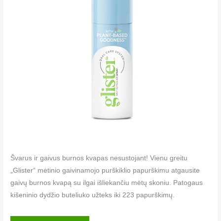
Švarus ir gaivus burnos kvapas nesustojant! Vienu greitu
„Glister“ mėtinio gaivinamojo purškiklio papurškimu atgausite
gaivų burnos kvapą su ilgai išliekančiu mėtų skoniu. Patogaus
kišeninio dydžio buteliuko užteks iki 223 papurškimų.