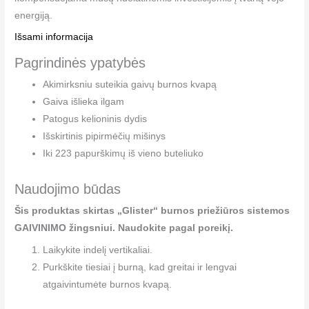
energiją.
Išsami informacija
Pagrindinės ypatybės
Akimirksniu suteikia gaivų burnos kvapą
Gaiva išlieka ilgam
Patogus kelioninis dydis
Išskirtinis pipirmėčių mišinys
Iki 223 papurškimų iš vieno buteliuko
Naudojimo būdas
Šis produktas skirtas „Glister“ burnos priežiūros sistemos
GAIVINIMO žingsniui. Naudokite pagal poreikį.
Laikykite indelį vertikaliai.
Purkškite tiesiai į burną, kad greitai ir lengvai
atgaivintumėte burnos kvapą.