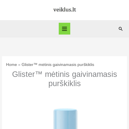
Skip
to
content
Sear
Home
Glister™ mėtinis gaivinamasis purškiklis
Glister™ mėtinis gaivinamasis
purškiklis