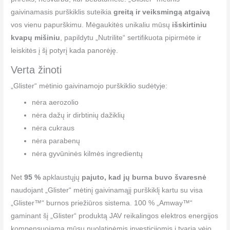
gaivinamasis purškiklis suteikia
greitą ir veiksmingą atgaivą
vos vienu papurškimu. Mėgaukitės unikaliu mūsų
išskirtiniu
kvapų mišiniu
, papildytu „Nutrilite“ sertifikuota pipirmėte ir
leiskitės į šį potyrį kada panorėję.
Verta žinoti
„Glister“ mėtinio gaivinamojo purškiklio sudėtyje:
nėra aerozolio
nėra dažų ir dirbtinių dažiklių
nėra cukraus
nėra parabenų
nėra gyvūninės kilmės ingredientų
Net
95 %
apklaustųjų
pajuto, kad jų burna buvo švaresnė
naudojant „Glister“ mėtinį gaivinamąjį purškiklį kartu su visa
„Glister™“ burnos priežiūros sistema. 100 % „Amway™“
gaminant šį „Glister“ produktą JAV reikalingos elektros energijos
kompensuojama mūsų nuolatinėmis investicijomis į tvarią vėjo