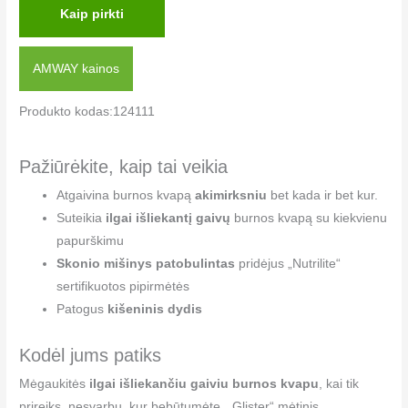
Kaip pirkti
AMWAY kainos
Produkto kodas:124111
Pažiūrėkite, kaip tai veikia
Atgaivina burnos kvapą
akimirksniu
bet kada ir bet kur.
Suteikia
ilgai išliekantį gaivų
burnos kvapą su kiekvienu
papurškimu
Skonio mišinys patobulintas
pridėjus „Nutrilite“
sertifikuotos pipirmėtės
Patogus
kišeninis dydis
Kodėl jums patiks
Mėgaukitės
ilgai išliekančiu gaiviu burnos kvapu
, kai tik
prireiks, nesvarbu, kur bebūtumėte. „Glister“ mėtinis